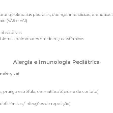
onquiolopatias pós-virais, doenças intersticiais, bronquiect
io (VAS e VAI)
obstrutivas
oblemas pulmonares em doenças sistêmicas
Alergia e Imunologia Pediátrica
e alérgica)
s, prurigo estrófulo, dermatite atópica e de contato)
eficiências / infecções de repetição)
o