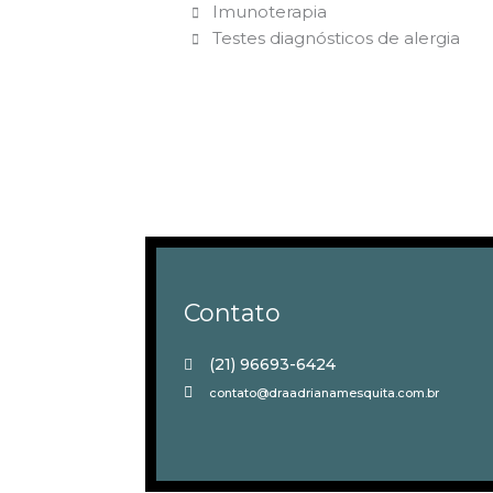
Imunoterapia
Testes diagnósticos de alergia
Contato
(21) 96693-6424
contato@draadrianamesquita.com.br