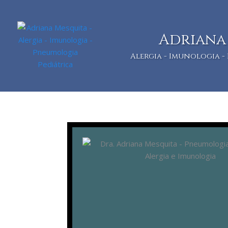
Ir
para
o
Adriana
conteúdo
Alergia - Imunologia 